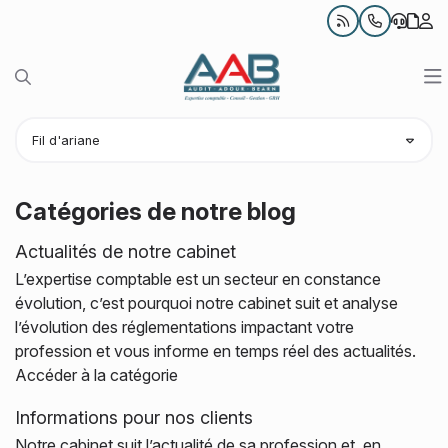
Notre blog
05 59 69 09 
Rechercher sur le site
O
Notre cabinet
Fil d'ariane
Nos expertises
Présentation
Catégories de notre blog
Votre profil
Nos bureaux
Comptabilité et Fiscalité
Actualités de notre cabinet
Infos pratiques
Nos équipes
Création d'entreprise
TPE et entrepreneurs
L’expertise comptable est un secteur en constance
Contact
Nos outils collaboratifs
RH et Paie
Professions libérales
Actualités
évolution, c’est pourquoi notre cabinet suit et analyse
l’évolution des réglementations impactant votre
Juridique d’entreprise
Associations
Chiffres utiles
profession et vous informe en temps réel des actualités.
Accéder à la catégorie
Conseil en patrimoine
PME et ETI
Guide de la création d'entreprise
Informations pour nos clients
Investissement immobilier
Échéancier
Notre cabinet suit l’actualité de sa profession et, en