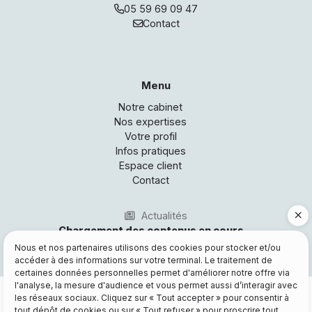
05 59 69 09 47
Contact
Bureau n° 1
Bureau n° 2
Menu
Notre cabinet
Nos expertises
Votre profil
Infos pratiques
Espace client
Contact
Actualités
Être rappelé
Nous et nos partenaires utilisons des cookies pour stocker et/ou
accéder à des informations sur votre terminal. Le traitement de
Demande de devis
certaines données personnelles permet d'améliorer notre offre via
l'analyse, la mesure d'audience et vous permet aussi d’interagir avec
Mentions légales et RGPD
Espace client
les réseaux sociaux. Cliquez sur « Tout accepter » pour consentir à
Plan du site
tout dépôt de cookies ou sur « Tout refuser » pour proscrire tout