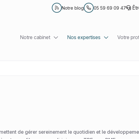
Êtr
Notre blog
05 59 69 09 47
Notre cabinet
Nos expertises
Votre prof
Présentation
Comptabilité et Fiscalité
TPE et e
Nos bureaux
Création d'entreprise
Professi
Nos équipes
RH et Paie
Associa
Nos outils collaboratifs
Juridique d’entreprise
PME et 
Conseil en patrimoine
ettent de gérer sereinement le quotidien et le développemen