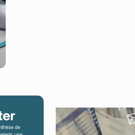
ter
nthèse de
retenir, une