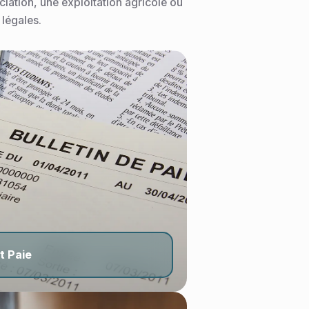
Recherche
iation, une exploitation agricole ou
 légales.
t Paie