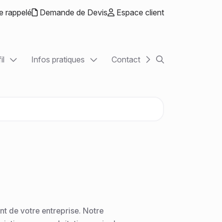
e rappelé
Demande de Devis
Espace client
il
Infos pratiques
Contact
Rechercher sur le
ntrepreneurs
Actualités
ons libérales
Chiffres utiles
tions
Guide de la création d'entreprise
ETI
Échéancier
Simulateurs
t de votre entreprise. Notre