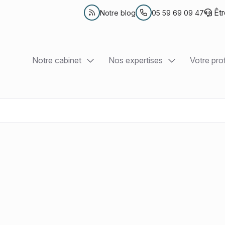
Êtr
Notre blog
05 59 69 09 47
Notre cabinet
Nos expertises
Votre prof
Présentation
Comptabilité et Fiscalité
TPE et e
Nos bureaux
Création d'entreprise
Professi
Nos équipes
RH et Paie
Associa
Nos outils collaboratifs
Juridique d’entreprise
PME et 
Conseil en patrimoine