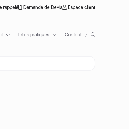
e rappelé
Demande de Devis
Espace client
il
Infos pratiques
Contact
Rechercher sur le
ntrepreneurs
Actualités
ons libérales
Chiffres utiles
tions
Guide de la création d'entreprise
ETI
Échéancier
Simulateurs