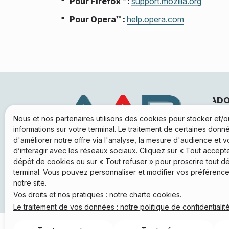
Pour Firefox™ :
support.mozilla.org
Pour Opera™ :
help.opera.com
DIT ADOUR BEARN
AUDIT ADOUR BEARN
AU
Nous et nos partenaires utilisons des cookies pour stocker et/
 avenue Charles Moureu
16 rue Lapeyrere
26 a
informations sur votre terminal. Le traitement de certaines don
150 MOURENX
64300 ORTHEZ
641
d'améliorer notre offre via l'analyse, la mesure d'audience et 
r la carte
Voir la carte
Voir
d’interagir avec les réseaux sociaux. Cliquez sur « Tout accepte
5 59 21 73 80
05 59 69 09 47
05
dépôt de cookies ou sur « Tout refuser » pour proscrire tout d
ontact
Contact
Co
terminal. Vous pouvez personnaliser et modifier vos préférence
notre site.
Vos droits et nos pratiques : notre charte cookies.
Le traitement de vos données : notre politique de confidentialité
Chatbot