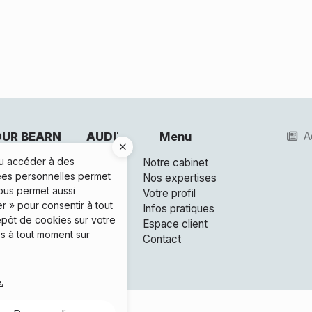
DIT ADOUR BEARN
AUDIT ADOUR BEARN
Menu
AUD
A
ou accéder à des
venue Charles Moureu
16 rue Lapeyrere
Notre cabinet
26 av
nées personnelles permet
50 MOURENX
64300 ORTHEZ
Nos expertises
6415
vous permet aussi
 la carte
Voir la carte
Votre profil
Voir 
r » pour consentir à tout
 59 21 73 80
05 59 69 09 47
Infos pratiques
05 
épôt de cookies sur votre
ntact
Contact
Espace client
Con
s à tout moment sur
Contact
Bureau n° 1
Bureau n° 2
.