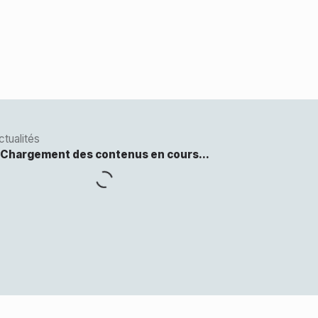
IT ADOUR BEARN
ctualités
enue Charles Moureu
0 MOURENX
la carte
59 21 73 80
tact