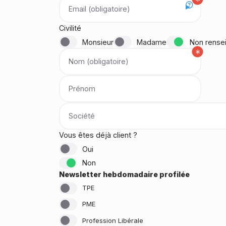
Email (obligatoire)
Civilité
Monsieur
Madame
Non rense
Nom (obligatoire)
Prénom
Société
Vous êtes déjà client ?
Oui
Non
Newsletter hebdomadaire profilée
TPE
PME
Profession Libérale