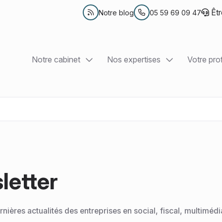
Êtr
Notre blog
05 59 69 09 47
Notre cabinet
Nos expertises
Votre prof
Présentation
Comptabilité et Fiscalité
TPE et e
Nos bureaux
Création d'entreprise
Professi
Nos équipes
RH et Paie
Associa
Nos outils collaboratifs
Juridique d’entreprise
PME et 
letter
Conseil en patrimoine
nières actualités des entreprises en social, fiscal, multimédia