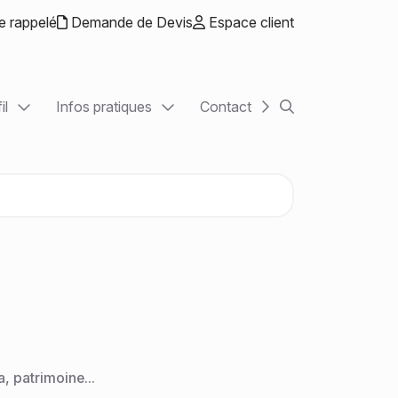
e rappelé
Demande de Devis
Espace client
il
Infos pratiques
Contact
Rechercher sur le
ntrepreneurs
Actualités
ons libérales
Chiffres utiles
tions
Guide de la création d'entreprise
ETI
Échéancier
Simulateurs
, patrimoine...